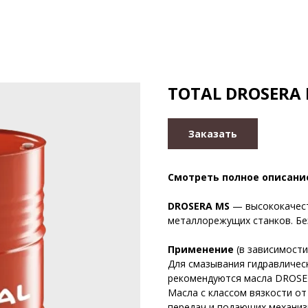
TOTAL DROSERA 
Заказать
Смотреть полное описани
DROSERA MS
— высококачест
металлорежущих станков. Бе
Применение
(в зависимости 
Для смазывания гидравлическ
рекомендуются масла DROSERA
Масла с классом вязкости о
передач и подающих механиз