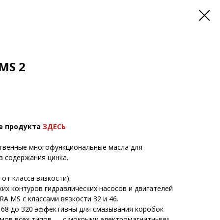
MS 2
е продукта
ЗДЕСЬ
венные многофункциональные масла для
з содержания цинка.
от класса вязкости).
их контуров гидравлических насосов и двигателей
 MS с классами вязкости 32 и 46.
т 68 до 320 эффективны для смазывания коробок
мов всех типов — с мокрыми электромагнитными