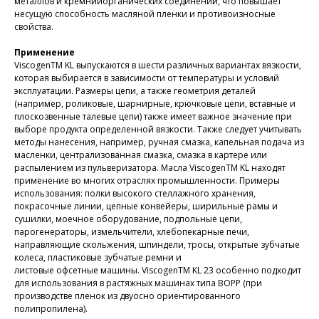
металлов и кремнийорганических соединений, что повышает
несущую способность масляной пленки и противоизносные
свойства.
Применение
ViscogenTM KL выпускаются в шести различных вариантах вязкости,
которая выбирается в зависимости от температуры и условий
эксплуатации. Размеры цепи, а также геометрия деталей
(например, роликовые, шарнирные, крючковые цепи, вставные и
плоскозвенные талевые цепи) также имеет важное значение при
выборе продукта определенной вязкости. Также следует учитывать
методы нанесения, например, ручная смазка, капельная подача из
масленки, централизованная смазка, смазка в картере или
распылением из пульверизатора. Масла ViscogenTM KL находят
применение во многих отраслях промышленности. Примеры
использования: полки высокого стеллажного хранения,
покрасочные линии, цепные конвейеры, ширильные рамы и
сушилки, моечное оборудование, подпольные цепи,
парогенераторы, измельчители, хлебопекарные печи,
направляющие скольжения, шпиндели, тросы, открытые зубчатые
колеса, пластиковые зубчатые ремни и
листовые офсетные машины. ViscogenTM KL 23 особенно подходит
для использования в растяжных машинах типа BOPP (при
производстве пленок из двуосно ориентированного
полипропилена).