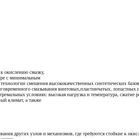
 к окислению смазку,
уре с минимальным
 технологии смешения высококачественных синтетических базов
олговременного смазывания винтовых,пластинчатых, лопастных 
тремальных условиях: высокая нагрузка и температура, сжатие 
ый климат, а также
зывания других узлов и механизмов, где требуются стойкие к ок