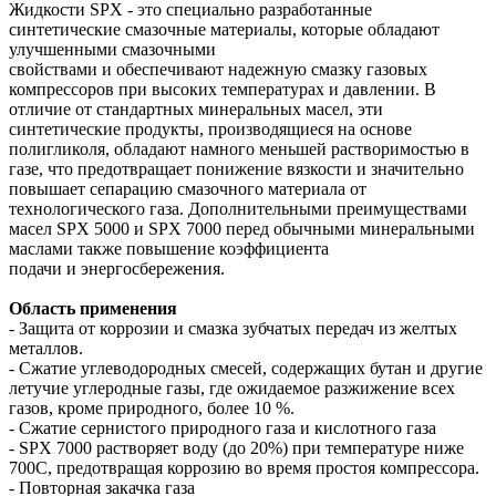
Жидкости SPX - это специально разработанные
синтетические смазочные материалы, которые обладают
улучшенными смазочными
свойствами и обеспечивают надежную смазку газовых
компрессоров при высоких температурах и давлении. В
отличие от стандартных минеральных масел, эти
синтетические продукты, производящиеся на основе
полигликоля, обладают намного меньшей растворимостью в
газе, что предотвращает понижение вязкости и значительно
повышает сепарацию смазочного материала от
технологического газа. Дополнительными преимуществами
масел SPX 5000 и SPX 7000 перед обычными минеральными
маслами также повышение коэффициента
подачи и энергосбережения.
Область применения
- Защита от коррозии и смазка зубчатых передач из желтых
металлов.
- Сжатие углеводородных смесей, содержащих бутан и другие
летучие углеродные газы, где ожидаемое разжижение всех
газов, кроме природного, более 10 %.
- Сжатие сернистого природного газа и кислотного газа
- SPX 7000 растворяет воду (до 20%) при температуре ниже
700С, предотвращая коррозию во время простоя компрессора.
- Повторная закачка газа